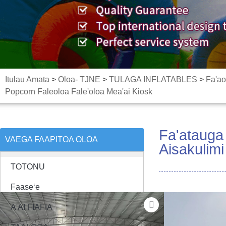
Itulau Amata
>
Oloa- TJNE
>
TULAGA INFLATABLES
>
Fa'ao
Popcorn Faleoloa Fale'oloa Mea'ai Kiosk
Fa'atauga
VAEGA FAAPITOA OLOA
Aisakulimi
TOTONU
Faaseʻe
A'AI FIAFIA