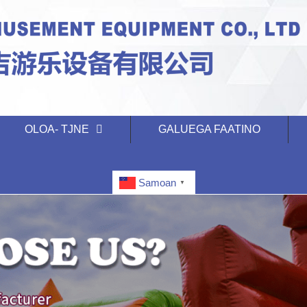
OLOA- TJNE
GALUEGA FAATINO
Samoan
▼