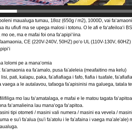
poleni maualuga tumau, 18oz (650g / m2), 1000D, vai faʻamaonia, 
lua itu ufiufi ma se upega malosi i totonu. O le afi e faʻafeiloaʻi 
liga mo oe, ma e mafai foi ona faʻapipiʻiina
i faamaonia, CE (220V-240V, 50HZ) poʻo UL (110V-130V, 60HZ)
pipiʻi
na lolomi pe a manaʻomia
 fa'amaonia ea fa'amalo, pusa fa'aleleia (meafaitino ma kelu)
lisi, pati, kalapu, paka, fa'afiafiaga i fafo, fiafia i tuafale, fa'af
a vaega a le autalavou, tafaoga fa'apisinisi ma galuega, tatala te
filifiliga mo lau faʻamatalaga, e mafai e le matou tagata faʻapit
 ona faʻamalieina lau manaʻoga faʻapitoa.
sini tipi otometi / masini vali numera / masini ea vevela / masin
uma e su'i fa'alua (su'i fa'atolu i le fa'afaina i vaega ma'ale'al
maualuga.