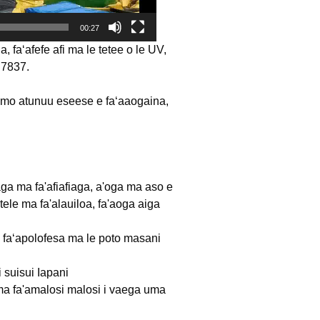
00:27
faʻafefe afi ma le tetee o le UV,
BS7837.
 mo atunuu eseese e faʻaaogaina,
iafiaga ma fa'afiafiaga, a'oga ma aso e
tele ma fa'alauiloa, fa'aoga aiga
oa faʻapolofesa ma le poto masani
i suisui Iapani
e) ma fa'amalosi malosi i vaega uma