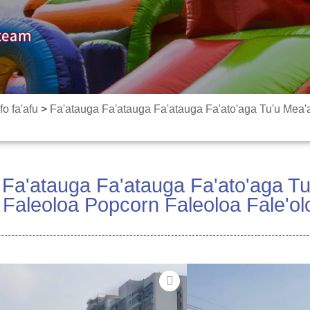
fo fa'afu
>
Fa'atauga Fa'atauga Fa'atauga Fa'ato'aga Tu'u Mea'a
 Fa'atauga Fa'atauga Fa'ato'aga Tu
 Faleoloa Popcorn Faleoloa Fale'ol
Ose fale fa'atosina fa'a
O lenei fale talimalo m
tele o tagata. E aofia a