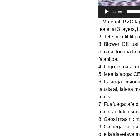
00:00
1.Material: PVC ta
lea ei ai 3 layers, 
2. Tele: nisi filifi
3. Blower: CE tus
e mafai foi ona faʻa
fa'apitoa.
4. Logo: e mafai o
5. Mea fa'aoga: CE
6. Fa'aoga: pisinisi 
tausia ai, falesa m
ma isi.
7. Fuafuaga: afe o 
ma le au tekinisia
8. Gaosi masini: ma
9. Galuega: su'iga 
o le fa'alavelave 