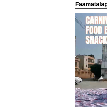
Faamatalag
Video
Player