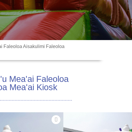
i Faleoloa Aisakulimi Faleoloa
'u Mea'ai Faleoloa
oa Mea'ai Kiosk
tosina fa'ato'aga lea. Aulelei tele!
alie-meaai o le a tosina mai ai le
i le tele o avanoa e fa'atutu ai le