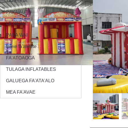
TAALOGA
PAKA AUTU
LE VA'ALE
PAKA WAI
faleie fa'afefete
FA'ATOAOGA
TULAGA INFLATABLES
GALUEGA FA'ATA'ALO
MEA FA'AVAE