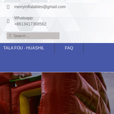
merryinflatables@gmail.com
Whatsapp:
+8613417368562
TALA FOU - HUASHIL
FAQ