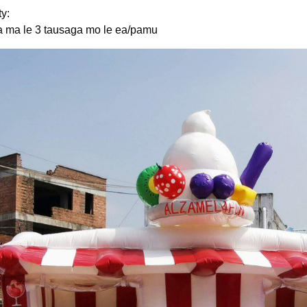
y:
a ma le 3 tausaga mo le ea/pamu