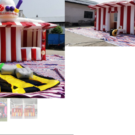
'atasi ma fa'amalama e mafai ona
iniki ma pa'epa'e ma ata
 e iai fo'i se faitoto'a pito i tua.
'ataga.