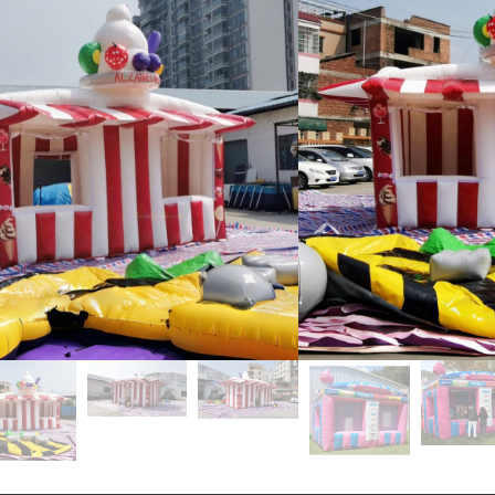
tele o mea'ai malie fa
fa'aoga e tautua ai. p
matagofie. O lenei iunite
E le aofia ai masini fa
fesili