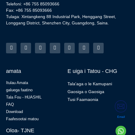
Telefoni: +86 755 85093666
Fax: +86 755 85093666
Tulaga: Xintangkeng 88 Industrial Park, Henggang Street,
Longgang District, Shenzhen City, Guangdong, Saina.
amata
E uiga i Tatou - CHG
Itulau Amata
Tala'aga o le Kamupani
galuega faatino
Gaosiga o Gaosiga
Tala Fou - HUASHIL
Tusi Faamaonia
FAQ
Download
Email
Faafesootai matou
Oloa- TJNE