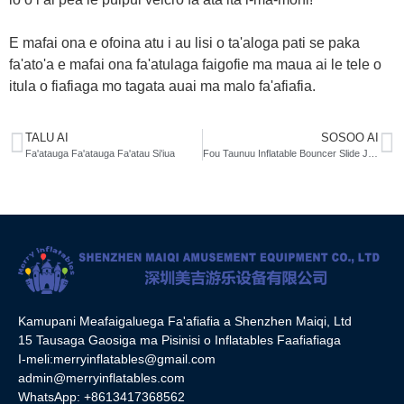
E mafai ona e ofoina atu i au lisi o ta'aloga pati se paka
fa'ato'a e mafai ona fa'atulaga faigofie ma maua ai le tele o
itula o fiafiaga mo tagata auai ma malo fa'afiafia.
TALU AI
SOSOO AI
Fa'atauga Fa'atauga Fa'atau Si'iua
Fou Taunuu Inflatable Bouncer Slide Jumping Party
Kamupani Meafaigaluega Fa'afiafia a Shenzhen Maiqi, Ltd
15 Tausaga Gaosiga ma Pisinisi o Inflatables Faafiafiaga
I-meli:
merryinflatables@gmail.com
admin@merryinflatables.com
WhatsApp: +8613417368562