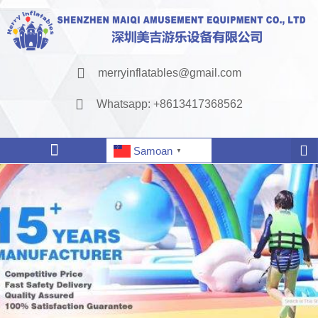
merryinflatables@gmail.com
Whatsapp: +8613417368562
Samoan
▼