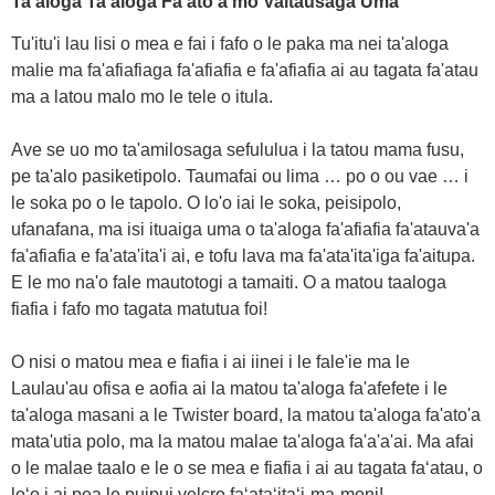
Ta'aloga Ta'aloga Fa'ato'a mo Vaitausaga Uma
Tu'itu'i lau lisi o mea e fai i fafo o le paka ma nei ta'aloga
malie ma fa'afiafiaga fa'afiafia e fa'afiafia ai au tagata fa'atau
ma a latou malo mo le tele o itula.
Ave se uo mo ta'amilosaga sefululua i la tatou mama fusu,
pe ta'alo pasiketipolo. Taumafai ou lima … po o ou vae … i
le soka po o le tapolo. O lo'o iai le soka, peisipolo,
ufanafana, ma isi ituaiga uma o ta'aloga fa'afiafia fa'atauva'a
fa'afiafia e fa'ata'ita'i ai, e tofu lava ma fa'ata'ita'iga fa'aitupa.
E le mo na'o fale mautotogi a tamaiti. O a matou taaloga
fiafia i fafo mo tagata matutua foi!
O nisi o matou mea e fiafia i ai iinei i le fale'ie ma le
Laulau'au ofisa e aofia ai la matou ta'aloga fa'afefete i le
ta'aloga masani a le Twister board, la matou ta'aloga fa'ato'a
mata'utia polo, ma la matou malae ta'aloga fa'a'a'ai. Ma afai
o le malae taalo e le o se mea e fiafia i ai au tagata faʻatau, o
loʻo i ai pea le puipui velcro faʻataʻitaʻi-ma-moni!